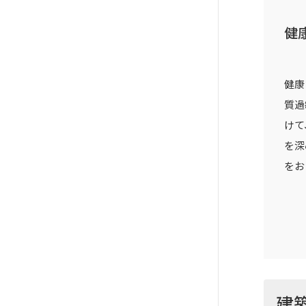
健
健康
質過
けて
を深
をお
建