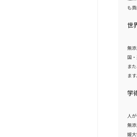
も貢
世
無添
国・
また
ます
学
人が
無添
媛大