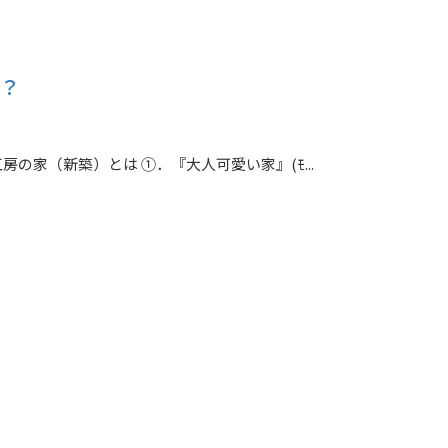
は？
家（新築）とは ①．『大人可愛い家』(ﾓ...