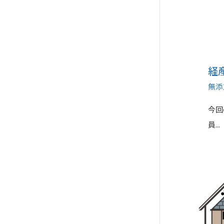
経
無添
今回
員...