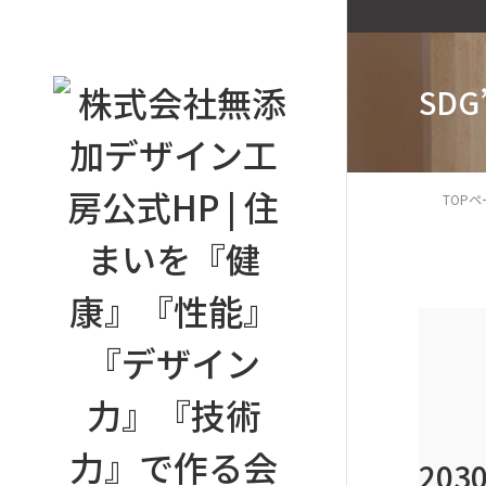
SD
TOP
20