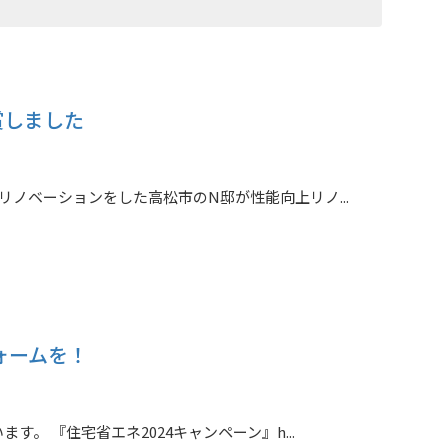
賞しました
ノベーションをした高松市のN邸が性能向上リノ...
ォームを！
。 『住宅省エネ2024キャンペーン』h...